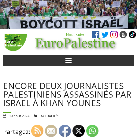
Nous suivre
ACTUALITÉS
ENCORE DEUX JOURNALISTES
POUR AGIR
PALESTINIENS ASSASSINÉS PAR
ISRAEL À KHAN YOUNES
AGENDA
10 août 2024
ACTUALITÉS
VIDÉOS
Partagez:
QUI SOMMES-NOUS ?