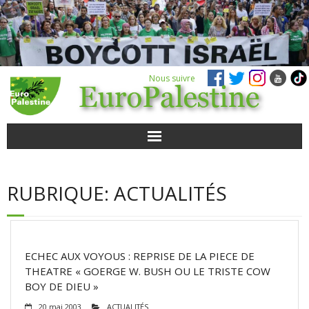
Nous suivre
ACTUALITÉS
RUBRIQUE:
ACTUALITÉS
POUR AGIR
AGENDA
ECHEC AUX VOYOUS : REPRISE DE LA PIECE DE
VIDÉOS
THEATRE « GOERGE W. BUSH OU LE TRISTE COW
BOY DE DIEU »
QUI SOMMES-NOUS ?
20 mai 2003
ACTUALITÉS