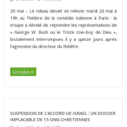
20 mai – Le rideau devait se relever mardi 20 mai à
ADHÉSIONS, DONS, CONTACT
19h au Théâtre de la comédie italienne à Paris : la
troupe a décidé de reprendre les représentations de
« George W. Bush ou le Triste cow-boy de Dieu »,
brutalement interrompues il y a quinze jours après
l’agression du directeur du théâtre.
(suite…)
Lire plus
SUSPENSION DE L’ACCORD UE-ISRAEL : UN DOSSIER
IMPLACABLE DE 15 ONG CHRETIENNES