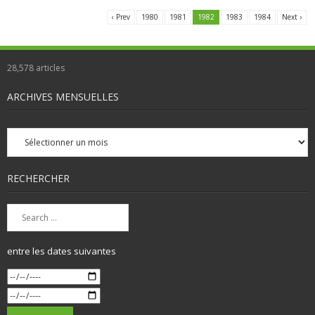
‹ Prev
1980
1981
1982
1983
1984
Next ›
28,578
articles
ARCHIVES MENSUELLES
Archives
mensuelles
RECHERCHER
entre les dates suivantes