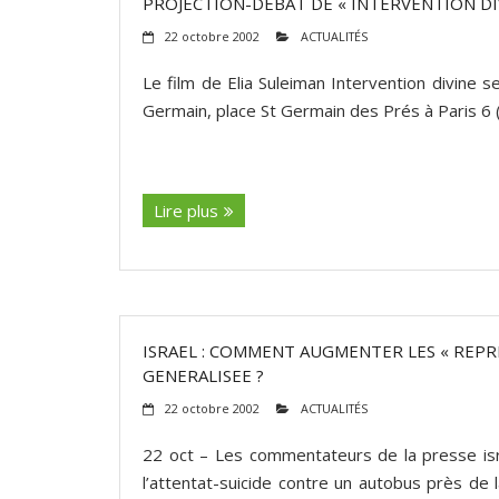
PROJECTION-DEBAT DE « INTERVENTION DIV
22 octobre 2002
ACTUALITÉS
Le film de Elia Suleiman Intervention divine 
Germain, place St Germain des Prés à Paris 6
(suite…)
Lire plus
ISRAEL : COMMENT AUGMENTER LES « REPR
GENERALISEE ?
22 octobre 2002
ACTUALITÉS
22 oct – Les commentateurs de la presse isr
l’attentat-suicide contre un autobus près de l