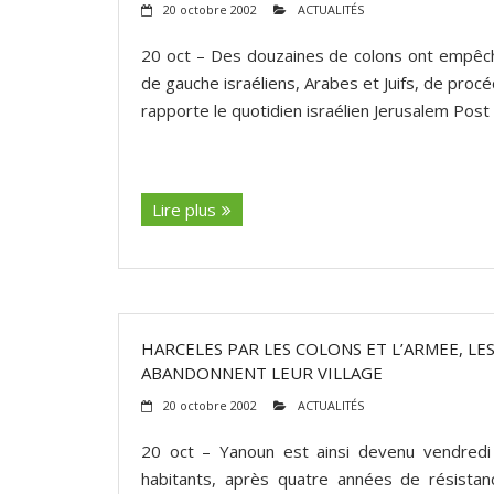
20 octobre 2002
ACTUALITÉS
20 oct – Des douzaines de colons ont empêch
de gauche israéliens, Arabes et Juifs, de procé
rapporte le quotidien israélien Jerusalem Post 
(suite…)
Lire plus
HARCELES PAR LES COLONS ET L’ARMEE, L
ABANDONNENT LEUR VILLAGE
20 octobre 2002
ACTUALITÉS
20 oct – Yanoun est ainsi devenu vendredi
habitants, après quatre années de résistanc