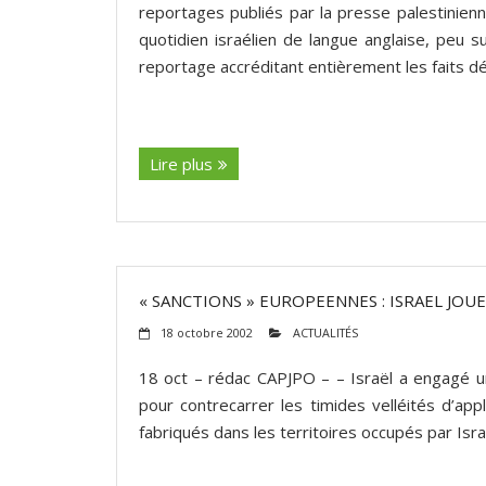
reportages publiés par la presse palestinien
quotidien israélien de langue anglaise, peu 
reportage accréditant entièrement les faits d
(suite…)
Lire plus
« SANCTIONS » EUROPEENNES : ISRAEL JOUE
18 octobre 2002
ACTUALITÉS
18 oct – rédac CAPJPO – – Israël a engagé 
pour contrecarrer les timides velléités d’ap
fabriqués dans les territoires occupés par Isr
(suite…)