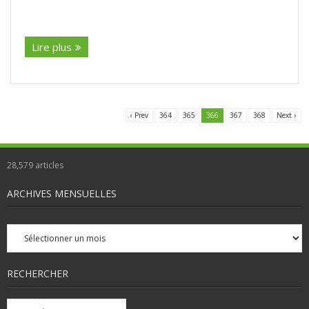
(suite…)
Lire plus
‹ Prev
364
365
366
367
368
Next ›
28,579
articles
ARCHIVES MENSUELLES
Archives
mensuelles
RECHERCHER