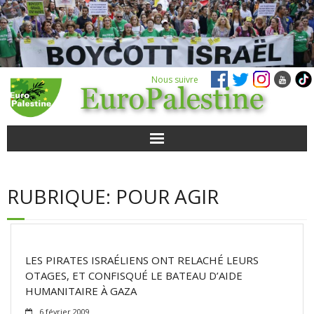
Nous suivre
ACTUALITÉS
RUBRIQUE:
POUR AGIR
POUR AGIR
AGENDA
LES PIRATES ISRAÉLIENS ONT RELACHÉ LEURS
VIDÉOS
OTAGES, ET CONFISQUÉ LE BATEAU D’AIDE
HUMANITAIRE À GAZA
QUI SOMMES-NOUS ?
6 février 2009