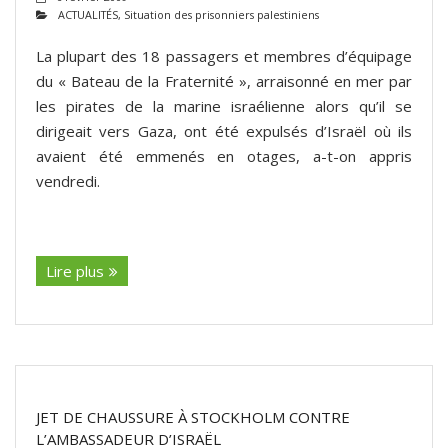
ACTUALITÉS
,
Situation des prisonniers palestiniens
ADHÉSIONS, DONS, CONTACT
La plupart des 18 passagers et membres d’équipage
du « Bateau de la Fraternité », arraisonné en mer par
les pirates de la marine israélienne alors qu’il se
dirigeait vers Gaza, ont été expulsés d’Israël où ils
avaient été emmenés en otages, a-t-on appris
vendredi.
(suite…)
Lire plus
JET DE CHAUSSURE À STOCKHOLM CONTRE
L’AMBASSADEUR D’ISRAËL