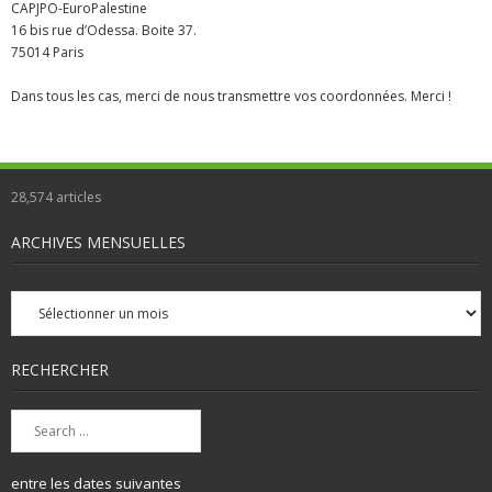
CAPJPO-EuroPalestine
16 bis rue d’Odessa. Boite 37.
75014 Paris
Dans tous les cas, merci de nous transmettre vos coordonnées. Merci !
28,574
articles
ARCHIVES MENSUELLES
Archives
mensuelles
RECHERCHER
entre les dates suivantes