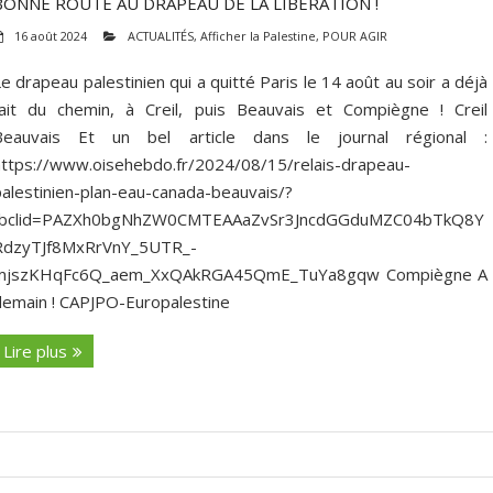
BONNE ROUTE AU DRAPEAU DE LA LIBÉRATION !
16 août 2024
ACTUALITÉS
,
Afficher la Palestine
,
POUR AGIR
e drapeau palestinien qui a quitté Paris le 14 août au soir a déjà
fait du chemin, à Creil, puis Beauvais et Compiègne ! Creil
Beauvais Et un bel article dans le journal régional :
https://www.oisehebdo.fr/2024/08/15/relais-drapeau-
palestinien-plan-eau-canada-beauvais/?
fbclid=PAZXh0bgNhZW0CMTEAAaZvSr3JncdGGduMZC04bTkQ8Y
RdzyTJf8MxRrVnY_5UTR_-
mjszKHqFc6Q_aem_XxQAkRGA45QmE_TuYa8gqw Compiègne A
demain ! CAPJPO-Europalestine
Lire plus