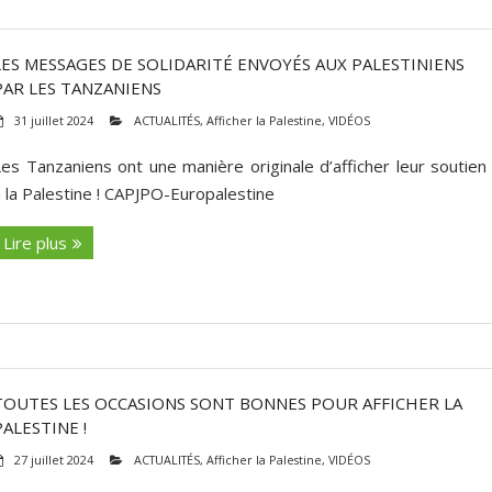
LES MESSAGES DE SOLIDARITÉ ENVOYÉS AUX PALESTINIENS
PAR LES TANZANIENS
31 juillet 2024
ACTUALITÉS
,
Afficher la Palestine
,
VIDÉOS
Les Tanzaniens ont une manière originale d’afficher leur soutien
à la Palestine ! CAPJPO-Europalestine
Lire plus
TOUTES LES OCCASIONS SONT BONNES POUR AFFICHER LA
PALESTINE !
27 juillet 2024
ACTUALITÉS
,
Afficher la Palestine
,
VIDÉOS