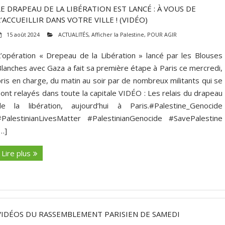
LE DRAPEAU DE LA LIBÉRATION EST LANCÉ : À VOUS DE
L’ACCUEILLIR DANS VOTRE VILLE ! (VIDÉO)
15 août 2024
ACTUALITÉS
,
Afficher la Palestine
,
POUR AGIR
L’opération « Drepeau de la Libération » lancé par les Blouses
Blanches avec Gaza a fait sa première étape à Paris ce mercredi,
pris en charge, du matin au soir par de nombreux militants qui se
sont relayés dans toute la capitale VIDÉO : Les relais du drapeau
de la libération, aujourd’hui à Paris.#Palestine_Genocide
#PalestinianLivesMatter #PalestinianGenocide #SavePalestine
[…]
Lire plus
VIDÉOS DU RASSEMBLEMENT PARISIEN DE SAMEDI