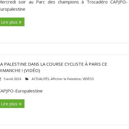
Mercredi soir au Parc des champions à Trocadéro CAPJPO-
Europalestine
Lire plus
LA PALESTINE DANS LA COURSE CYCLISTE À PARIS CE
DIMANCHE ! (VIDÉO)
5 août 2024
ACTUALITÉS
,
Afficher la Palestine
,
VIDÉOS
CAPJPO-Europalestine
Lire plus