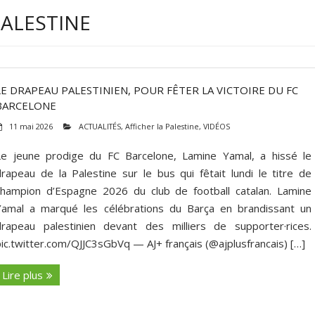
PALESTINE
LE DRAPEAU PALESTINIEN, POUR FÊTER LA VICTOIRE DU FC
BARCELONE
11 mai 2026
ACTUALITÉS
,
Afficher la Palestine
,
VIDÉOS
Le jeune prodige du FC Barcelone, Lamine Yamal, a hissé le
drapeau de la Palestine sur le bus qui fêtait lundi le titre de
champion d’Espagne 2026 du club de football catalan. Lamine
Yamal a marqué les célébrations du Barça en brandissant un
drapeau palestinien devant des milliers de supporter·rices.
pic.twitter.com/QJJC3sGbVq — AJ+ français (@ajplusfrancais) […]
Lire plus