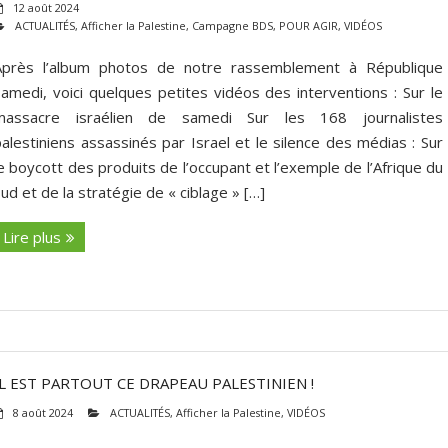
12 août 2024
ACTUALITÉS
,
Afficher la Palestine
,
Campagne BDS
,
POUR AGIR
,
VIDÉOS
Après l’album photos de notre rassemblement à République
samedi, voici quelques petites vidéos des interventions : Sur le
massacre israélien de samedi Sur les 168 journalistes
palestiniens assassinés par Israel et le silence des médias : Sur
e boycott des produits de l’occupant et l’exemple de l’Afrique du
ud et de la stratégie de « ciblage » […]
Lire plus
IL EST PARTOUT CE DRAPEAU PALESTINIEN !
8 août 2024
ACTUALITÉS
,
Afficher la Palestine
,
VIDÉOS