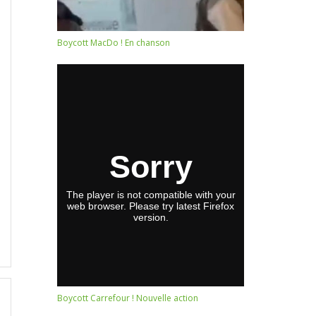
Boycott MacDo ! En chanson
Boycott Carrefour ! Nouvelle action