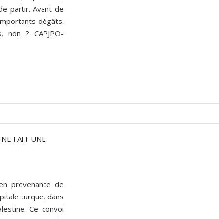
de partir. Avant de
d’importants dégâts.
urs, non ? CAPJPO-
INE FAIT UNE
, en provenance de
pitale turque, dans
lestine. Ce convoi