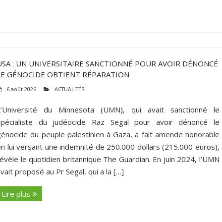
USA : UN UNIVERSITAIRE SANCTIONNÉ POUR AVOIR DÉNONCÉ
LE GÉNOCIDE OBTIENT RÉPARATION
6 août 2026
ACTUALITÉS
L’Université du Minnesota (UMN), qui avait sanctionné le
spécialiste du judéocide Raz Segal pour avoir dénoncé le
génocide du peuple palestinien à Gaza, a fait amende honorable
en lui versant une indemnité de 250.000 dollars (215.000 euros),
révèle le quotidien britannique The Guardian. En juin 2024, l’UMN
vait proposé au Pr Segal, qui a la […]
Lire plus