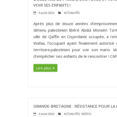
VOIR SES ENFANTS !
6 août 2026
ACTUALITÉS
Après plus de douze années d’emprisonneme
détenu palestinien libéré Abdul Moneim Ta’ma
ville de Qaffin en Cisjordanie occupée, a re
Wafaa, l’occupant ayant finalement autorisé ce
territoire.palestinien pour voir son maris. M
d’empêcher ses enfants de le rencontrer ! CA
Lire plus
GRANDE-BRETAGNE : RÉSISTANCE POUR LA 
6 août 2026
ACTUALITÉS
,
VIDÉOS