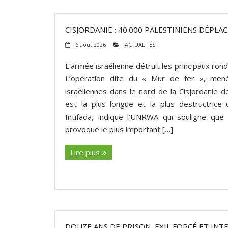
CISJORDANIE : 40.000 PALESTINIENS DÉPLAC
6 août 2026
ACTUALITÉS
L’armée israélienne détruit les principaux ron
L’opération dite du « Mur de fer », men
israéliennes dans le nord de la Cisjordanie de
est la plus longue et la plus destructrice
Intifada, indique l’UNRWA qui souligne que
provoqué le plus important […]
Lire plus
DOUZE ANS DE PRISON, EXIL FORCÉ ET INT