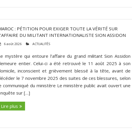
MAROC : PÉTITION POUR EXIGER TOUTE LA VÉRITÉ SUR
L’AFFAIRE DU MILITANT INTERNATIONALISTE SION ASSIDON
6 août 2026
ACTUALITÉS
Le mystère qui entoure l’affaire du grand militant Sion Assidon
demeure entier. Celui-ci a été retrouvé le 11 août 2025 à son
domicile, inconscient et grièvement blessé à la tête, avant de
décéder le 7 novembre 2025 des suites de ces blessures, selon
le communiqué du ministère Le ministère public avait ouvert une
enquête sur […]
Lire plus