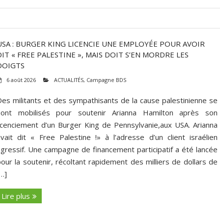
USA : BURGER KING LICENCIE UNE EMPLOYÉE POUR AVOIR
DIT « FREE PALESTINE », MAIS DOIT S’EN MORDRE LES
DOIGTS
6 août 2026
ACTUALITÉS
,
Campagne BDS
Des militants et des sympathisants de la cause palestinienne se
sont mobilisés pour soutenir Arianna Hamilton après son
licenciement d’un Burger King de Pennsylvanie,aux USA. Arianna
avait dit « Free Palestine !» à l’adresse d’un client israélien
agressif. Une campagne de financement participatif a été lancée
pour la soutenir, récoltant rapidement des milliers de dollars de
[…]
Lire plus