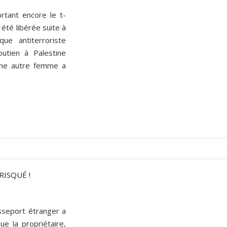
tant encore le t-
 été libérée suite à
que antiterroriste
utien à Palestine
une autre femme a
RISQUÉ !
sseport étranger a
e la propriétaire,