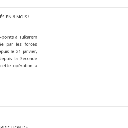
ÉS EN 6 MOIS !
d-points à Tulkarem
ée par les forces
puis le 21 janvier,
 depuis la Seconde
 cette opération a
ERDICTION DE