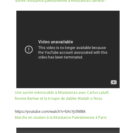
Soirée résistance palestinienne à Résistances samedi !
Une soirée mémorable à Résistances avec Carlos Latuff,
Ronnie Barkan et la troupe de dabke Wadah o Noss
https://youtube.com/watch?v=bhcYJcfMlBk
Marche en soutien à la Résistance Palestinienne à Paris