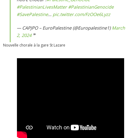
#PalestinianLivesMatter
#PalestinianGenocide
#SavePalestine
…
pic.twitter.com/FzOOe6Lyzz
— CAPJPO – EuroPalestine (@Europalestine1)
March
2, 2024
Nouvelle chorale à la gare St Lazare