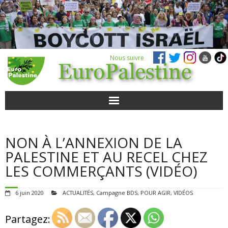
Nous suivre
ACTUALITÉS
NON À L’ANNEXION DE LA
POUR AGIR
PALESTINE ET AU RECEL CHEZ
LES COMMERÇANTS (VIDÉO)
AGENDA
6 juin 2020
ACTUALITÉS
,
Campagne BDS
,
POUR AGIR
,
VIDÉOS
VIDÉOS
Partagez:
QUI SOMMES-NOUS ?