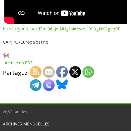
https://youtu.be/dZmO6kjmNUg?si=ewbcO93gNK2gsq9E
CAPJPO-Europalestine
Article en PDF
Partagez:
28,571
articles
ARCHIVES MENSUELLES