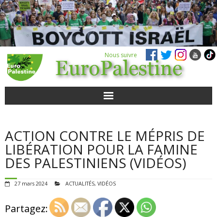
Nous suivre
ACTUALITÉS
ACTION CONTRE LE MÉPRIS DE
POUR AGIR
LIBÉRATION POUR LA FAMINE
DES PALESTINIENS (VIDÉOS)
AGENDA
27 mars 2024
ACTUALITÉS
,
VIDÉOS
VIDÉOS
Partagez:
QUI SOMMES-NOUS ?