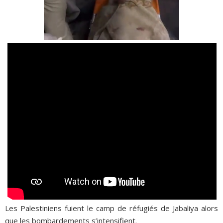
Les Palestiniens fuient le camp de réfugiés de Jabaliya alors
que les bombardements s’intensifient.