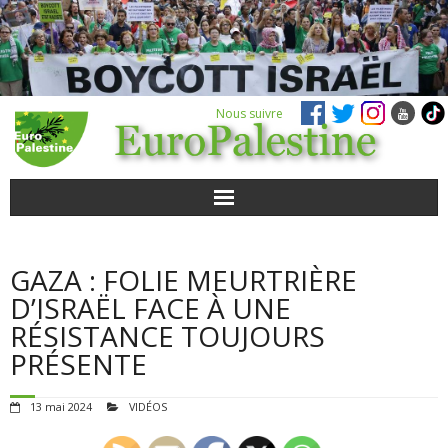
Nous suivre
ACTUALITÉS
GAZA : FOLIE MEURTRIÈRE
POUR AGIR
D’ISRAËL FACE À UNE
RÉSISTANCE TOUJOURS
AGENDA
PRÉSENTE
VIDÉOS
13 mai 2024
VIDÉOS
QUI SOMMES-NOUS ?