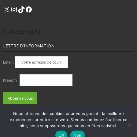
X
Instagram
TikTok
Facebook
Suivez-nous
LETTRE D’INFORMATION
Email :
Prénom :
Nous utilisons des cookies pour vous garantir la meilleure
expérience sur notre site web. Si vous continuez à utiliser ce
QUI SOMMES-NOUS ?
NOUS CONTACTER
site, nous supposerons que vous en êtes satisfait.
ADHÉSIONS, DONS, CONTACT
MENTIONS LÉGALES
OK
Non
Developed by
Think Up Themes Ltd
. Powered by
WordPress
.