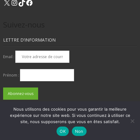
Suivez-nous
LETTRE D’INFORMATION
Email :
Prénom :
Nous utilisons des cookies pour vous garantir la meilleure
expérience sur notre site web. Si vous continuez à utiliser ce
QUI SOMMES-NOUS ?
NOUS CONTACTER
site, nous supposerons que vous en êtes satisfait.
ADHÉSIONS, DONS, CONTACT
MENTIONS LÉGALES
OK
Non
Developed by
Think Up Themes Ltd
. Powered by
WordPress
.