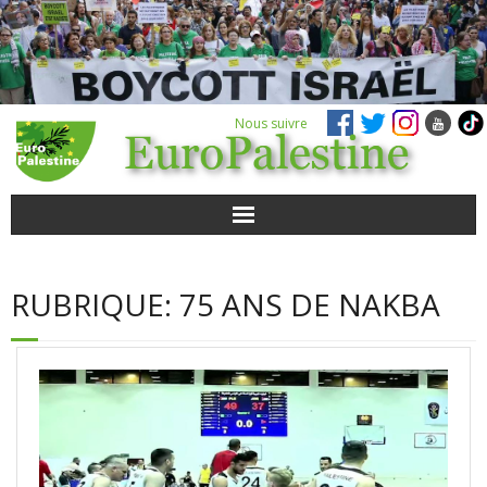
Nous suivre
ACTUALITÉS
RUBRIQUE:
75 ANS DE NAKBA
POUR AGIR
AGENDA
VIDÉOS
QUI SOMMES-NOUS ?