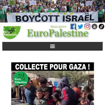
Nous suivre
ACTUALITÉS
POUR AGIR
AGENDA
VIDÉOS
QUI SOMMES-NOUS ?