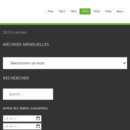
‹ Prev
1952
1953
1954
1955
1956
Next ›
28,574
articles
ARCHIVES MENSUELLES
Archives
mensuelles
RECHERCHER
entre les dates suivantes