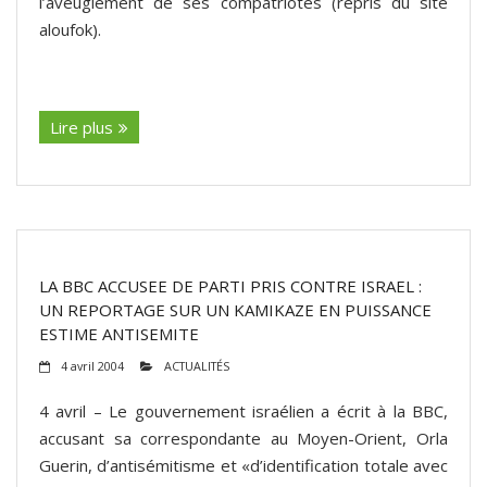
l’aveuglement de ses compatriotes (repris du site
aloufok).
(suite…)
Lire plus
LA BBC ACCUSEE DE PARTI PRIS CONTRE ISRAEL :
UN REPORTAGE SUR UN KAMIKAZE EN PUISSANCE
ESTIME ANTISEMITE
4 avril 2004
ACTUALITÉS
4 avril – Le gouvernement israélien a écrit à la BBC,
accusant sa correspondante au Moyen-Orient, Orla
Guerin, d’antisémitisme et «d’identification totale avec