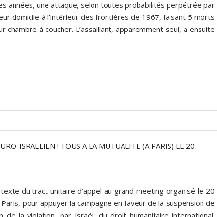
es années, une attaque, selon toutes probabilités perpétrée par
 leur domicile à l’intérieur des frontières de 1967, faisant 5 morts
ur chambre à coucher. L’assaillant, apparemment seul, a ensuite
RO-ISRAELIEN ! TOUS A LA MUTUALITE (A PARIS) LE 20
exte du tract unitaire d’appel au grand meeting organisé le 20
 à Paris, pour appuyer la campagne en faveur de la suspension de
n de la violation, par Israël, du droit humanitaire international.