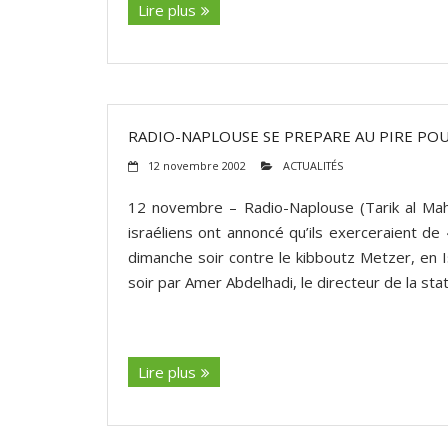
Lire plus
RADIO-NAPLOUSE SE PREPARE AU PIRE POU
12 novembre 2002
ACTUALITÉS
12 novembre – Radio-Naplouse (Tarik al Mah
israéliens ont annoncé qu’ils exerceraient de «
dimanche soir contre le kibboutz Metzer, en I
soir par Amer Abdelhadi, le directeur de la stat
(suite…)
Lire plus