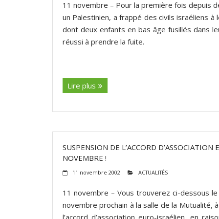
11 novembre – Pour la première fois depuis d
un Palestinien, a frappé des civils israéliens à
dont deux enfants en bas âge fusillés dans le
réussi à prendre la fuite.
(suite…)
Lire plus
SUSPENSION DE L’ACCORD D’ASSOCIATION EU
NOVEMBRE !
11 novembre 2002
ACTUALITÉS
11 novembre – Vous trouverez ci-dessous le t
novembre prochain à la salle de la Mutualité,
l’accord d’association euro-israélien, en raiso