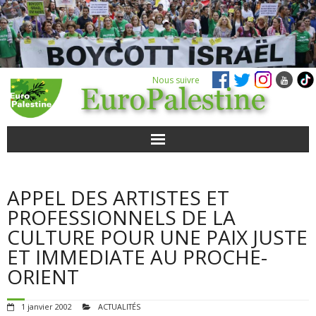
Nous suivre
ACTUALITÉS
APPEL DES ARTISTES ET
POUR AGIR
PROFESSIONNELS DE LA
CULTURE POUR UNE PAIX JUSTE
AGENDA
ET IMMEDIATE AU PROCHE-
ORIENT
VIDÉOS
1 janvier 2002
ACTUALITÉS
QUI SOMMES-NOUS ?