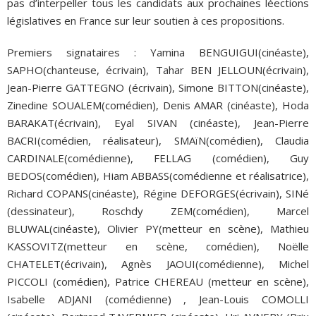
pas d’interpeller tous les candidats aux prochaines léections
législatives en France sur leur soutien à ces propositions.
Premiers signataires : Yamina BENGUIGUI(cinéaste),
SAPHO(chanteuse, écrivain), Tahar BEN JELLOUN(écrivain),
Jean-Pierre GATTEGNO (écrivain), Simone BITTON(cinéaste),
Zinedine SOUALEM(comédien), Denis AMAR (cinéaste), Hoda
BARAKAT(écrivain), Eyal SIVAN (cinéaste), Jean-Pierre
BACRI(comédien, réalisateur), SMAïN(comédien), Claudia
CARDINALE(comédienne), FELLAG (comédien), Guy
BEDOS(comédien), Hiam ABBASS(comédienne et réalisatrice),
Richard COPANS(cinéaste), Régine DEFORGES(écrivain), SINé
(dessinateur), Roschdy ZEM(comédien), Marcel
BLUWAL(cinéaste), Olivier PY(metteur en scène), Mathieu
KASSOVITZ(metteur en scène, comédien), Noëlle
CHATELET(écrivain), Agnès JAOUI(comédienne), Michel
PICCOLI (comédien), Patrice CHEREAU (metteur en scène),
Isabelle ADJANI (comédienne) , Jean-Louis COMOLLI