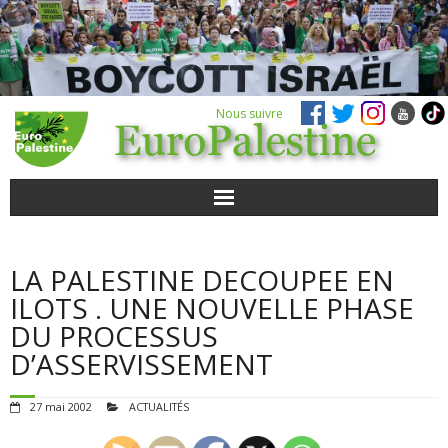
Nous suivre
ACTUALITÉS
LA PALESTINE DECOUPEE EN
POUR AGIR
ILOTS . UNE NOUVELLE PHASE
DU PROCESSUS
AGENDA
D’ASSERVISSEMENT
VIDÉOS
27 mai 2002
ACTUALITÉS
QUI SOMMES-NOUS ?