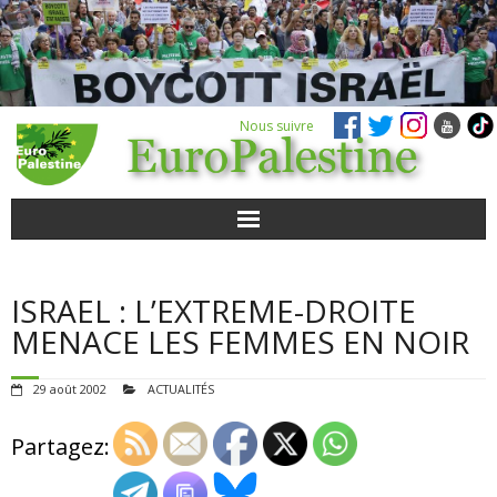
Nous suivre
ACTUALITÉS
ISRAEL : L’EXTREME-DROITE
POUR AGIR
MENACE LES FEMMES EN NOIR
AGENDA
29 août 2002
ACTUALITÉS
VIDÉOS
Partagez:
QUI SOMMES-NOUS ?