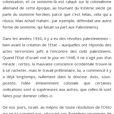
colonisation, et ce sionisme-là est calqué sur le colonialisme
allemand de cette époque, au tournant du XIXème siècle (Je
parle du sionisme herzlien, parce que c’est hélas, celui qui a
réussi. Mais Achad Haham , par exemple, défendait une autre
forme de sionisme, qui faisait sa part aux Palestiniens).
Dans les années 1930, il y a eu des révoltes palestiniennes –
bien avant la création de l’Etat – auxquelles ont répondu des
actes terroristes juifs à l’encontre des civils palestiniens.
Quand l’Etat d’Israël voit le jour en 1948, il ne s’agit pas d’un
miracle ; certes, la mauvaise conscience occidentale trouve-là
à se racheter, mais le travail préliminaire, lui, a commencé il y
a déjà longtemps, nullement dans la douceur. Avec, sous-
jacente, l’idée éminemment coloniale que certaines
civilisations sont si supérieures aux autres, que celles-là sont
faites pour dominer celles-ci.
De nos jours, Israël, au mépris de toute résolution de l’ONU
qui ne lui convient pas, récusant ses frontières reconnues de