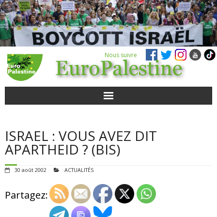
Nous suivre
ACTUALITÉS
ISRAEL : VOUS AVEZ DIT
POUR AGIR
APARTHEID ? (BIS)
AGENDA
30 août 2002
ACTUALITÉS
VIDÉOS
Partagez:
QUI SOMMES-NOUS ?