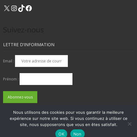
X
Instagram
TikTok
Facebook
Suivez-nous
LETTRE D’INFORMATION
Email :
Prénom :
Nous utilisons des cookies pour vous garantir la meilleure
expérience sur notre site web. Si vous continuez à utiliser ce
QUI SOMMES-NOUS ?
NOUS CONTACTER
site, nous supposerons que vous en êtes satisfait.
ADHÉSIONS, DONS, CONTACT
MENTIONS LÉGALES
OK
Non
Developed by
Think Up Themes Ltd
. Powered by
WordPress
.