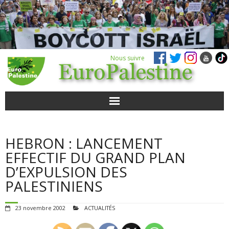
Nous suivre
ACTUALITÉS
HEBRON : LANCEMENT
POUR AGIR
EFFECTIF DU GRAND PLAN
D’EXPULSION DES
AGENDA
PALESTINIENS
VIDÉOS
23 novembre 2002
ACTUALITÉS
QUI SOMMES-NOUS ?