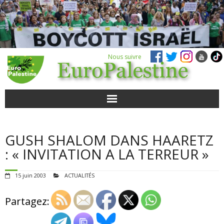
Nous suivre
ACTUALITÉS
GUSH SHALOM DANS HAARETZ
POUR AGIR
: « INVITATION A LA TERREUR »
AGENDA
15 juin 2003
ACTUALITÉS
VIDÉOS
Partagez:
QUI SOMMES-NOUS ?