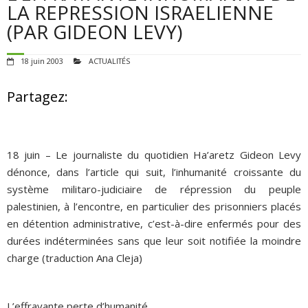
POUR AGIR
LA REPRESSION ISRAELIENNE
(PAR GIDEON LEVY)
AGENDA
18 juin 2003
ACTUALITÉS
VIDÉOS
Partagez:
QUI SOMMES-NOUS ?
ADHÉSIONS, DONS, CONTACT
18 juin – Le journaliste du quotidien Ha’aretz Gideon Levy
dénonce, dans l’article qui suit, l’inhumanité croissante du
système militaro-judiciaire de répression du peuple
palestinien, à l’encontre, en particulier des prisonniers placés
en détention administrative, c’est-à-dire enfermés pour des
durées indéterminées sans que leur soit notifiée la moindre
charge (traduction Ana Cleja)
L’effrayante perte d’humanité