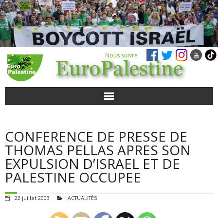
Nous suivre
ACTUALITÉS
CONFERENCE DE PRESSE DE
POUR AGIR
THOMAS PELLAS APRES SON
EXPULSION D’ISRAEL ET DE
AGENDA
PALESTINE OCCUPEE
VIDÉOS
22 juillet 2003
ACTUALITÉS
QUI SOMMES-NOUS ?