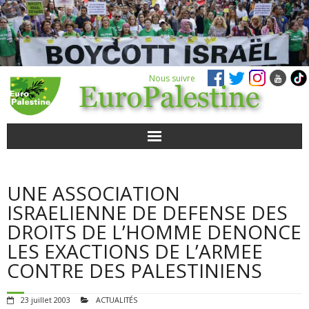
Nous suivre
ACTUALITÉS
UNE ASSOCIATION
POUR AGIR
ISRAELIENNE DE DEFENSE DES
DROITS DE L’HOMME DENONCE
AGENDA
LES EXACTIONS DE L’ARMEE
CONTRE DES PALESTINIENS
VIDÉOS
23 juillet 2003
ACTUALITÉS
QUI SOMMES-NOUS ?