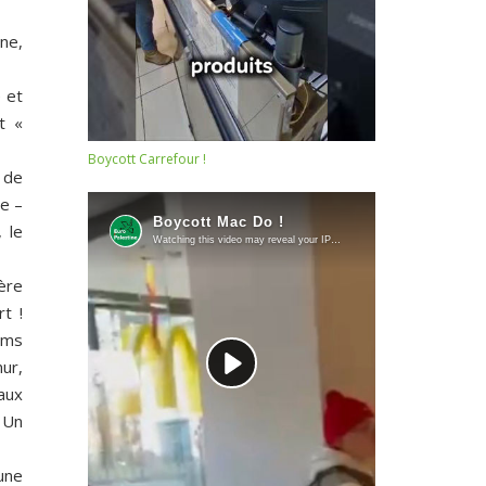
gne,
 et
t «
Boycott Carrefour !
 de
ée –
 le
ère
t !
ilms
ur,
’aux
. Un
une