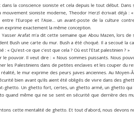
 dans la conscience sioniste et cela depuis le tout début. Dans 
au mouvement sioniste moderne, Theodor Herzl écrivait déjà : «
entre l’Europe et l’Asie… un avant-poste de la culture contre
aron exprime exactement la même conception.
. Yasser Arafat m’a dit cette semaine que Abou Mazen, lors de 
ent Bush une carte du mur. Bush a été choqué. Il a secoué la ca
é : « Qu’est-ce que c’est que cela ? Où est l’Etat palestinien ? »
le pouvoir. Il veut dire : « Nous sommes puissants. Nous pouv
mer les Palestiniens dans de petites enclaves et les couper du r
 réalité, le mur exprime des peurs juives anciennes. Au Moyen-Â
écurité bien avant qu’ils aient été obligés de vivre dans des ghet
at-ghetto. Un ghetto fort, certes, un ghetto armé, un ghetto qui 
tto quand même qui ne se sent en sécurité que derrière des mu
ntons cette mentalité de ghetto. Et tout d’abord, nous devons n