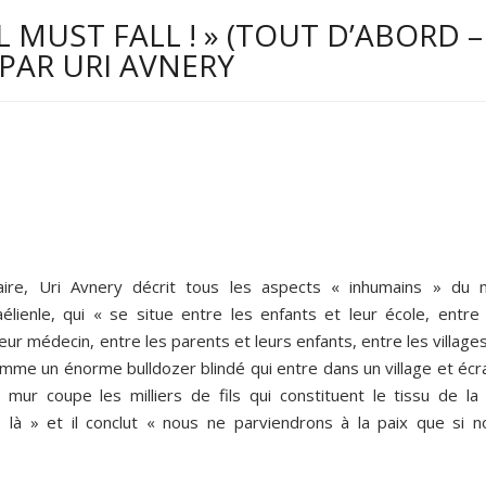
L MUST FALL ! » (TOUT D’ABORD –
 PAR URI AVNERY
re, Uri Avnery décrit tous les aspects « inhumains » du 
élienle, qui « se situe entre les enfants et leur école, entre 
leur médecin, entre les parents et leurs enfants, entre les village
omme un énorme bulldozer blindé qui entre dans un village et écr
 mur coupe les milliers de fils qui constituent le tissu de la 
 là » et il conclut « nous ne parviendrons à la paix que si n