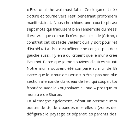
« First of all the wall must fall » : Ce slogan est n
clôture et tourne vers l’est, pénétrant profondéme
manifestaient. Nous cherchions une courte phra
sept mots qui traduisent bien l’ensemble du mess
Il est vrai que ce mur-là n’est pas celui de Jéricho
construit cet obstacle veulent qu’il y soit pour l’
d’Israël ». La droite israélienne ne conçoit pas de
gauche aussi, il y en a qui croient que le mur a créé
Pas moi. Parce que je me souviens d’autres situatio
Notre mur a souvent été comparé au mur de Berli
Parce que le « mur de Berlin » n’était pas non plu
section allemande du rideau de fer, qui coupait to
frontière avec la Yougoslavie au sud – presque 
monstre de Sharon.
En Allemagne également, c’était un obstacle im
postes de tir, de « bandes mortelles » (zones de s
défigurait le paysage et séparait les parents des 