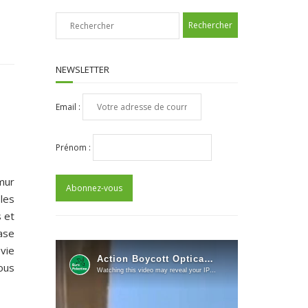
NEWSLETTER
Email :
Prénom :
mur
les
s et
ase
vie
ous