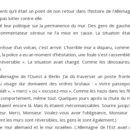
enti qu’il était un point de non retour dans l’histoire de l’Allema
pas lutter contre elle.
é leur politique sur la permanence du mur. Des gens de gauche
ommentateur sérieux ne l’a mise en cause. La situation étai
révue d’un volcan, c’est arrivé. L’horrible mur a disparu, comme
 la police a eu un moment d’hésitation, une foule s’est rassembl
éversible ». La situation avait changé. Comme les dinosaures,
e.
llemagne de l’Ouest à Berlin. J’ai dû traverser un poste fronti
au visage dur donnaient des ordres brutaux : « Votre passepor
 plaît », « merci » ou « excusez-moi ». Comme les nazis dans les f
omportement, même tout. Quelques jours après la chute du m
aient encore là. Mais ils étaient méconnaissables. Sourire jusqu
sieur. Merci, Monsieur. Voulez-vous avoir l’obligeance, Monsieur
nt les murs sont réversibles, les gens le sont également.)
le mur allemand et le mur israélien. L’Allemagne de l’Est avait 