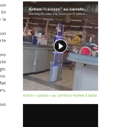
son
 En
 la
son
rte
ons
este
ge,
tos.
fait
rs,
Action « caisses » au carrefour market à Sarlat
ous