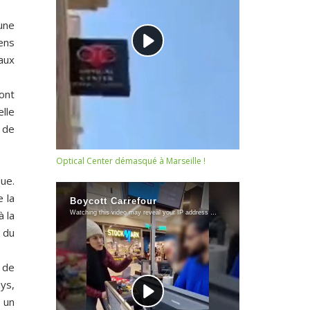
 une
iens
aux
 ont
elle
s de
Optical Center démasqué à Marseille !
ue.
e la
à la
 du
 de
ays,
, un