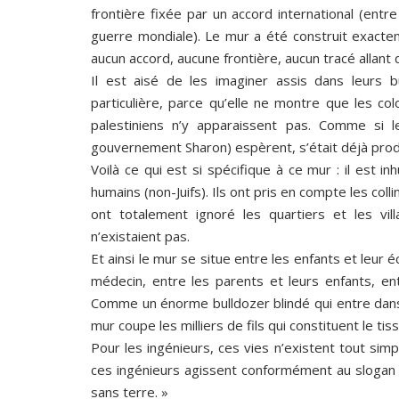
frontière fixée par un accord international (entre
guerre mondiale). Le mur a été construit exactement
aucun accord, aucune frontière, aucun tracé allan
Il est aisé de les imaginer assis dans leurs 
particulière, parce qu’elle ne montre que les col
palestiniens n’y apparaissent pas. Comme si 
gouvernement Sharon) espèrent, s’était déjà prod
Voilà ce qui est si spécifique à ce mur : il est 
humains (non-Juifs). Ils ont pris en compte les coll
ont totalement ignoré les quartiers et les vil
n’existaient pas.
Et ainsi le mur se situe entre les enfants et leur é
médecin, entre les parents et leurs enfants, ent
Comme un énorme bulldozer blindé qui entre dans u
mur coupe les milliers de fils qui constituent le ti
Pour les ingénieurs, ces vies n’existent tout sim
ces ingénieurs agissent conformément au slogan s
sans terre. »