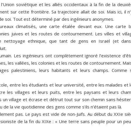
 l’Union soviétique et les alliés occidentaux à la fin de la deux
 sur cette frontière. Sa trajectoire allait de soi. Mais ici, il n
t de soi. Tout est déterminé par des ingénieurs anonymes.
bureaux climatisés, une carte étalée devant eux. Une carte b
onies juives et les routes de contournement. Les villes et villa
le nettoyage ethnique, que tant de gens en Israël (et dans
uit.
inhumain. Les ingénieurs ont complètement ignoré l’existence d’ê
ines, les vallées, les colonies et les routes de contournement. Mais
lages palestiniens, leurs habitants et leurs champs. Comme s’
cole, entre les étudiants et leur université, entre les malades et 
re les villages et leurs puits, entre les paysans et leurs cham
n village et écrase et détruit tout sur son chemin sans hésiter,
ssu de la vie quotidienne des gens comme s’ils n’étaient pas là.
plement pas. Le pays est vide de non-Juifs. Au début du XXIe siè
ioniste de la fin du XIXe : « Une terre sans peuple pour un peu