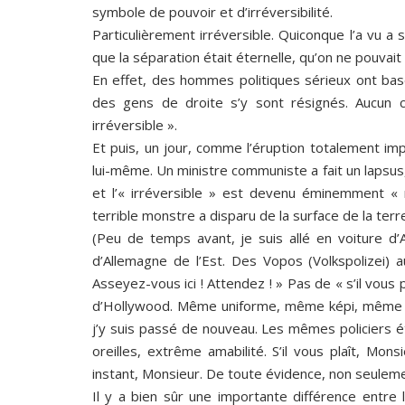
symbole de pouvoir et d’irréversibilité.
Particulièrement irréversible. Quiconque l’a vu a s
que la séparation était éternelle, qu’on ne pouvait 
En effet, des hommes politiques sérieux ont bas
des gens de droite s’y sont résignés. Aucun c
irréversible ».
Et puis, un jour, comme l’éruption totalement imp
lui-même. Un ministre communiste a fait un lapsus,
et l’« irréversible » est devenu éminemment « r
terrible monstre a disparu de la surface de la terr
(Peu de temps avant, je suis allé en voiture d’A
d’Allemagne de l’Est. Des Vopos (Volkspolizei) 
Asseyez-vous ici ! Attendez ! » Pas de « s’il vous
d’Hollywood. Même uniforme, même képi, même c
j’y suis passé de nouveau. Les mêmes policiers ét
oreilles, extrême amabilité. S’il vous plaît, Mon
instant, Monsieur. De toute évidence, non seuleme
Il y a bien sûr une importante différence entre 