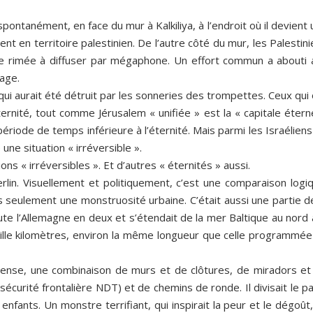
é spontanément, en face du mur à Kalkiliya, à l’endroit où il devient
nt en territoire palestinien. De l’autre côté du mur, les Palestin
se rimée à diffuser par mégaphone. Un effort commun a abouti 
age.
, qui aurait été détruit par les sonneries des trompettes. Ceux qui
éternité, tout comme Jérusalem « unifiée » est la « capitale étern
 période de temps inférieure à l’éternité. Mais parmi les Israélien
 une situation « irréversible ».
ns « irréversibles ». Et d’autres « éternités » aussi.
n. Visuellement et politiquement, c’est une comparaison logiq
s seulement une monstruosité urbaine. C’était aussi une partie d
ute l’Allemagne en deux et s’étendait de la mer Baltique au nord 
mille kilomètres, environ la même longueur que celle programmée
mense, une combinaison de murs et de clôtures, de miradors et
écurité frontalière NDT) et de chemins de ronde. Il divisait le p
enfants. Un monstre terrifiant, qui inspirait la peur et le dégoût