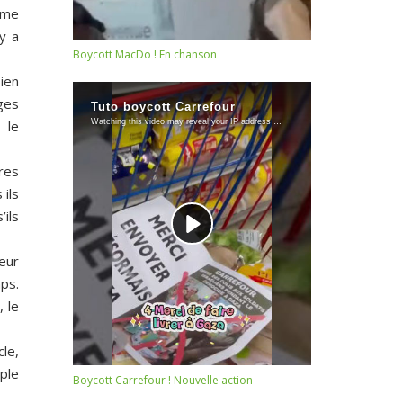
ième
’y a
Boycott MacDo ! En chanson
ien
ges
 le
tres
 ils
ils
leur
ps.
 le
cle,
ple
Boycott Carrefour ! Nouvelle action