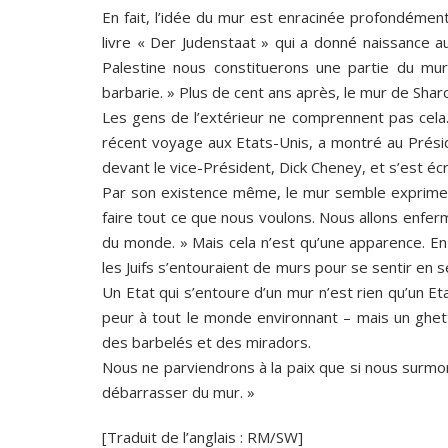
En fait, l’idée du mur est enracinée profondément
livre « Der Judenstaat » qui a donné naissance 
Palestine nous constituerons une partie du mur 
barbarie. » Plus de cent ans après, le mur de Sh
Les gens de l’extérieur ne comprennent pas cela
récent voyage aux Etats-Unis, a montré au Présid
devant le vice-Président, Dick Cheney, et s’est écri
Par son existence même, le mur semble exprimer 
faire tout ce que nous voulons. Nous allons enfer
du monde. » Mais cela n’est qu’une apparence. En
les Juifs s’entouraient de murs pour se sentir en s
Un Etat qui s’entoure d’un mur n’est rien qu’un Et
peur à tout le monde environnant – mais un ghe
des barbelés et des miradors.
Nous ne parviendrons à la paix que si nous surmo
débarrasser du mur. »
[Traduit de l’anglais : RM/SW]