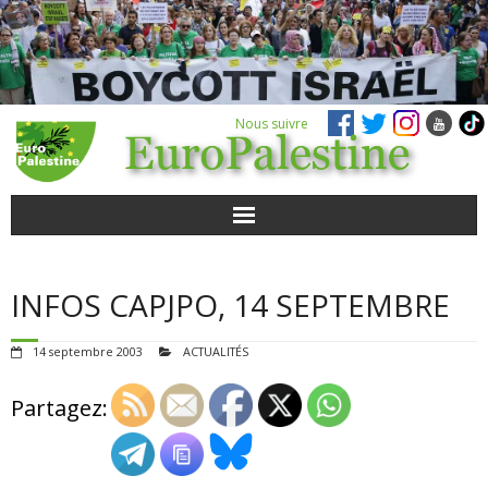
Nous suivre
ACTUALITÉS
INFOS CAPJPO, 14 SEPTEMBRE
POUR AGIR
14 septembre 2003
ACTUALITÉS
AGENDA
Partagez:
VIDÉOS
QUI SOMMES-NOUS ?