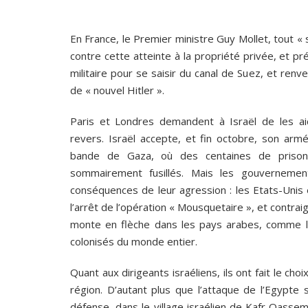
En France, le Premier ministre Guy Mollet, tout « s
contre cette atteinte à la propriété privée, et p
militaire pour se saisir du canal de Suez, et ren
de « nouvel Hitler ».
Paris et Londres demandent à Israël de les aid
revers. Israël accepte, et fin octobre, son armé
bande de Gaza, où des centaines de prisonni
sommairement fusillés. Mais les gouvernemen
conséquences de leur agression : les Etats-Unis e
l’arrêt de l’opération « Mousquetaire », et contra
monte en flèche dans les pays arabes, comme l
colonisés du monde entier.
Quant aux dirigeants israéliens, ils ont fait le ch
région. D’autant plus que l’attaque de l’Egypt
défense, dans le village israélien de Kafr Qassem