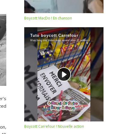
Boycott MacDo ! En chanson
r’s
ized
ion,
Boycott Carrefour ! Nouvelle action