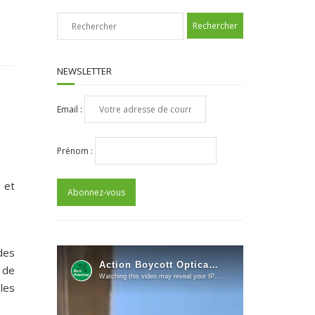
NEWSLETTER
Email :
Prénom :
, et
 des
 de
les