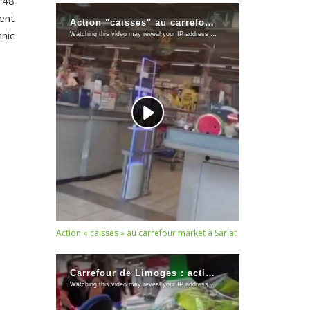
 48
ment
hnic
Action « caisses » au carrefour market à Sarlat