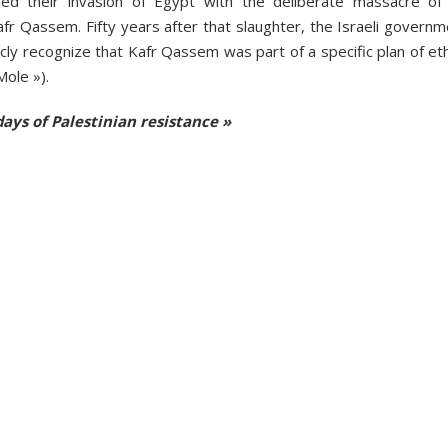
ed their invasion of Egypt with the deliberate massacre of
 Kafr Qassem. Fifty years after that slaughter, the Israeli govern
blicly recognize that Kafr Qassem was part of a specific plan of et
Mole »).
days of Palestinian resistance »