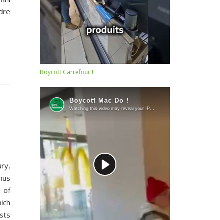
dre
Boycott Carrefour !
ury,
hus
 of
ich
ests