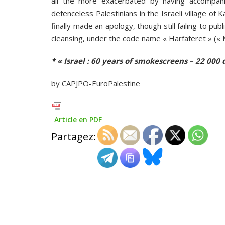
all the more exacerbated by having accompani
defenceless Palestinians in the Israeli village of
finally made an apology, though still failing to pu
cleansing, under the code name « Harfaferet » (« 
* « Israel : 60 years of smokescreens – 22 000 
by CAPJPO-EuroPalestine
Article en PDF
Partagez: