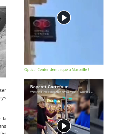
Optical Center démasqué à Marseille !
sser
ays
e la
ans
fini