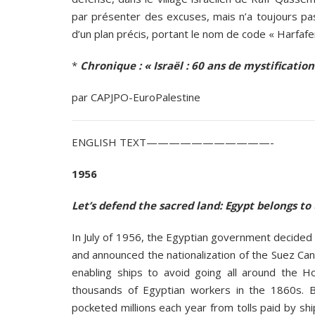
par présenter des excuses, mais n’a toujours pa
d’un plan précis, portant le nom de code « Harfafe
*
Chronique : « Israël : 60 ans de mystificatio
par CAPJPO-EuroPalestine
ENGLISH TEXT———————————-
1956
Let’s defend the sacred land: Egypt belongs to 
In July of 1956, the Egyptian government decided t
and announced the nationalization of the Suez Ca
enabling ships to avoid going all around the Ho
thousands of Egyptian workers in the 1860s. B
pocketed millions each year from tolls paid by shi