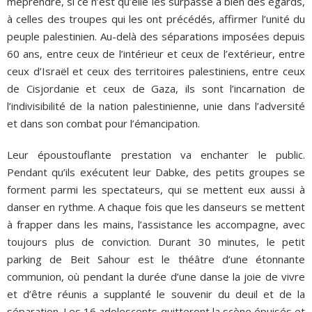
méprendre, si ce n’est qu’elle les surpasse à bien des égards,
à celles des troupes qui les ont précédés, affirmer l’unité du
peuple palestinien. Au-delà des séparations imposées depuis
60 ans, entre ceux de l’intérieur et ceux de l’extérieur, entre
ceux d’Israël et ceux des territoires palestiniens, entre ceux
de Cisjordanie et ceux de Gaza, ils sont l’incarnation de
l’indivisibilité de la nation palestinienne, unie dans l’adversité
et dans son combat pour l’émancipation.
Leur époustouflante prestation va enchanter le public.
Pendant qu’ils exécutent leur Dabke, des petits groupes se
forment parmi les spectateurs, qui se mettent eux aussi à
danser en rythme. A chaque fois que les danseurs se mettent
à frapper dans les mains, l’assistance les accompagne, avec
toujours plus de conviction. Durant 30 minutes, le petit
parking de Beit Sahour est le théâtre d’une étonnante
communion, où pendant la durée d’une danse la joie de vivre
et d’être réunis a supplanté le souvenir du deuil et de la
séparation. Les 16 adolescents quitteront la scène épuisés et