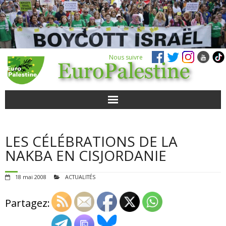
Nous suivre
ACTUALITÉS
LES CÉLÉBRATIONS DE LA
POUR AGIR
NAKBA EN CISJORDANIE
AGENDA
18 mai 2008
ACTUALITÉS
VIDÉOS
Partagez:
QUI SOMMES-NOUS ?