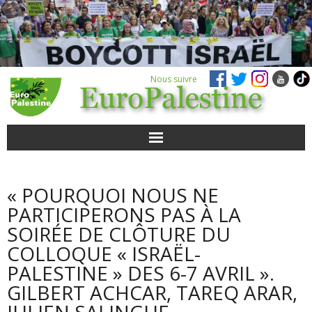
Nous suivre
ACTUALITÉS
« POURQUOI NOUS NE
POUR AGIR
PARTICIPERONS PAS À LA
SOIRÉE DE CLÔTURE DU
AGENDA
COLLOQUE « ISRAËL-
PALESTINE » DES 6-7 AVRIL ».
VIDÉOS
GILBERT ACHCAR, TAREQ ARAR,
JULIEN SALINGUE
QUI SOMMES-NOUS ?