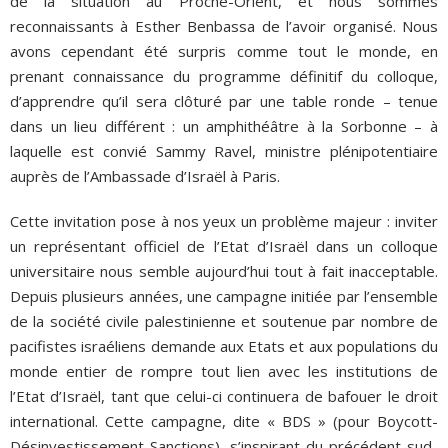
de la situation au Proche-Orient, et nous sommes
reconnaissants à Esther Benbassa de l’avoir organisé. Nous
avons cependant été surpris comme tout le monde, en
prenant connaissance du programme définitif du colloque,
d’apprendre qu’il sera clôturé par une table ronde – tenue
dans un lieu différent : un amphithéâtre à la Sorbonne – à
laquelle est convié Sammy Ravel, ministre plénipotentiaire
auprès de l’Ambassade d’Israël à Paris.
Cette invitation pose à nos yeux un problème majeur : inviter
un représentant officiel de l’Etat d’Israël dans un colloque
universitaire nous semble aujourd’hui tout à fait inacceptable.
Depuis plusieurs années, une campagne initiée par l’ensemble
de la société civile palestinienne et soutenue par nombre de
pacifistes israéliens demande aux Etats et aux populations du
monde entier de rompre tout lien avec les institutions de
l’Etat d’Israël, tant que celui-ci continuera de bafouer le droit
international. Cette campagne, dite « BDS » (pour Boycott-
Désinvestissement-Sanctions), s’inspirant du précédent sud-