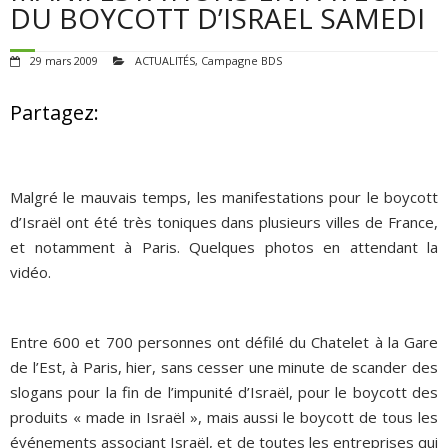
POUR AGIR
DU BOYCOTT D’ISRAEL SAMEDI
AGENDA
29 mars 2009
ACTUALITÉS
,
Campagne BDS
VIDÉOS
Partagez:
QUI SOMMES-NOUS ?
Malgré le mauvais temps, les manifestations pour le boycott
ADHÉSIONS, DONS, CONTACT
d’Israël ont été très toniques dans plusieurs villes de France,
et notamment à Paris. Quelques photos en attendant la
vidéo.
Entre 600 et 700 personnes ont défilé du Chatelet à la Gare
de l’Est, à Paris, hier, sans cesser une minute de scander des
slogans pour la fin de l’impunité d’Israël, pour le boycott des
produits « made in Israël », mais aussi le boycott de tous les
événements associant Israël, et de toutes les entreprises qui