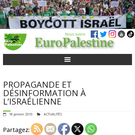
Nous suivre
ACTUALITÉS
PROPAGANDE ET
POUR AGIR
DÉSINFORMATION À
L’ISRAÉLIENNE
AGENDA
18 janvier 2010
ACTUALITÉS
VIDÉOS
Partagez:
QUI SOMMES-NOUS ?