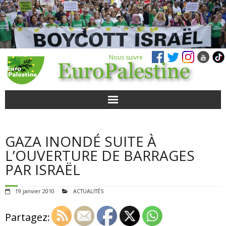
Nous suivre
ACTUALITÉS
GAZA INONDÉ SUITE À
POUR AGIR
L’OUVERTURE DE BARRAGES
PAR ISRAËL
AGENDA
19 janvier 2010
ACTUALITÉS
VIDÉOS
Partagez:
QUI SOMMES-NOUS ?