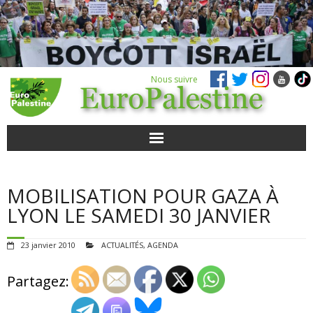
Nous suivre
ACTUALITÉS
MOBILISATION POUR GAZA À
POUR AGIR
LYON LE SAMEDI 30 JANVIER
AGENDA
23 janvier 2010
ACTUALITÉS
,
AGENDA
VIDÉOS
Partagez:
QUI SOMMES-NOUS ?