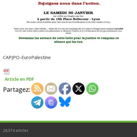
CAPJPO-EuroPalestine
Article en PDF
Partagez:
28,574
articles