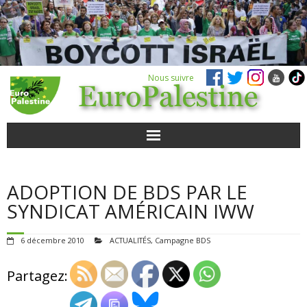
Nous suivre
ACTUALITÉS
ADOPTION DE BDS PAR LE
POUR AGIR
SYNDICAT AMÉRICAIN IWW
AGENDA
6 décembre 2010
ACTUALITÉS
,
Campagne BDS
VIDÉOS
Partagez:
QUI SOMMES-NOUS ?