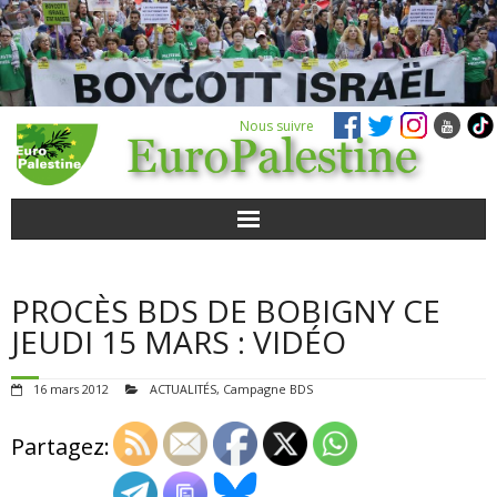
Nous suivre
ACTUALITÉS
PROCÈS BDS DE BOBIGNY CE
POUR AGIR
JEUDI 15 MARS : VIDÉO
AGENDA
16 mars 2012
ACTUALITÉS
,
Campagne BDS
VIDÉOS
Partagez:
QUI SOMMES-NOUS ?