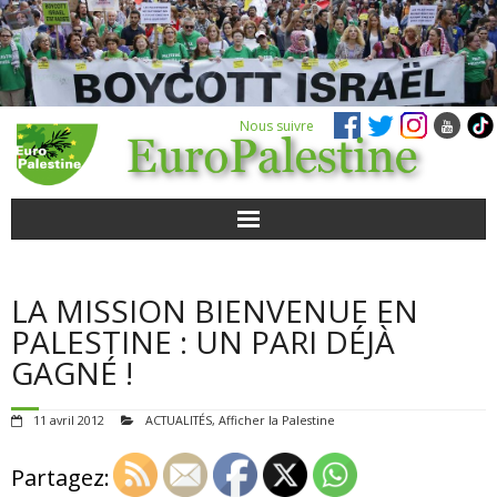
Nous suivre
ACTUALITÉS
LA MISSION BIENVENUE EN
POUR AGIR
PALESTINE : UN PARI DÉJÀ
GAGNÉ !
AGENDA
11 avril 2012
ACTUALITÉS
,
Afficher la Palestine
VIDÉOS
Partagez:
QUI SOMMES-NOUS ?