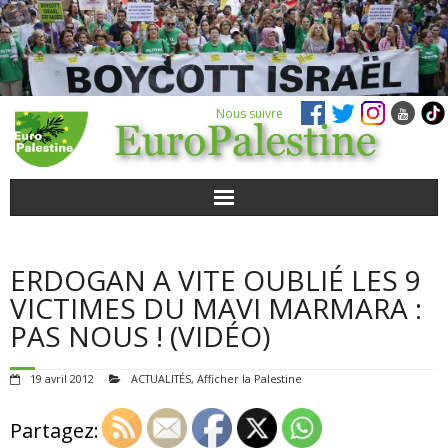
Nous suivre
ACTUALITÉS
ERDOGAN A VITE OUBLIÉ LES 9
POUR AGIR
VICTIMES DU MAVI MARMARA :
PAS NOUS ! (VIDÉO)
AGENDA
19 avril 2012
ACTUALITÉS
,
Afficher la Palestine
VIDÉOS
Partagez:
QUI SOMMES-NOUS ?