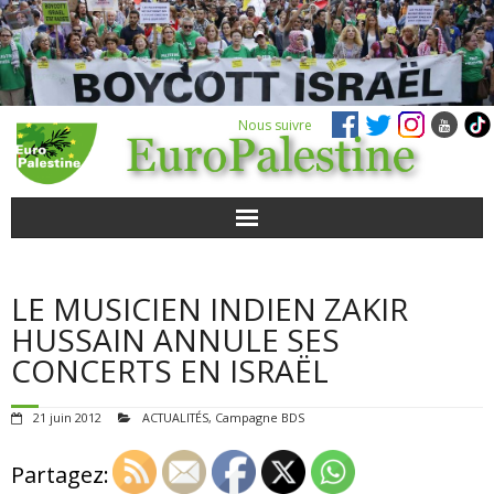
Nous suivre
ACTUALITÉS
LE MUSICIEN INDIEN ZAKIR
POUR AGIR
HUSSAIN ANNULE SES
CONCERTS EN ISRAËL
AGENDA
21 juin 2012
ACTUALITÉS
,
Campagne BDS
VIDÉOS
Partagez:
QUI SOMMES-NOUS ?