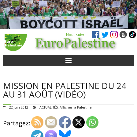
Nous suivre
ACTUALITÉS
MISSION EN PALESTINE DU 24
POUR AGIR
AU 31 AOÛT (VIDÉO)
AGENDA
22 juin 2012
ACTUALITÉS
,
Afficher la Palestine
VIDÉOS
Partagez:
QUI SOMMES-NOUS ?