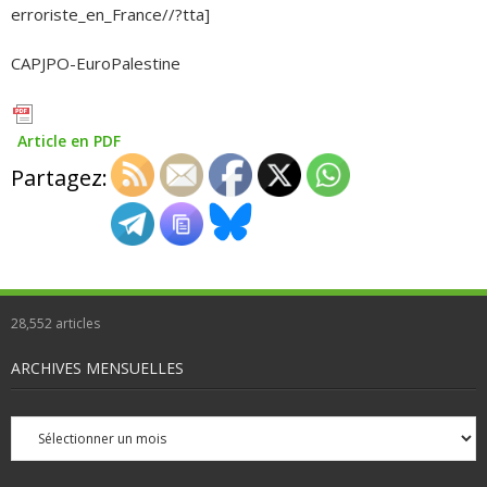
erroriste_en_France//?tta]
CAPJPO-EuroPalestine
Article en PDF
Partagez:
28,552
articles
ARCHIVES MENSUELLES
Archives
mensuelles