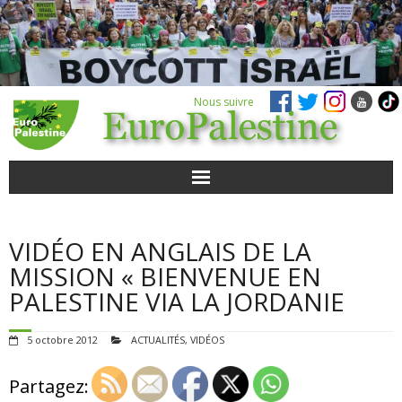
Nous suivre
ACTUALITÉS
VIDÉO EN ANGLAIS DE LA
POUR AGIR
MISSION « BIENVENUE EN
PALESTINE VIA LA JORDANIE
AGENDA
5 octobre 2012
ACTUALITÉS
,
VIDÉOS
VIDÉOS
Partagez:
QUI SOMMES-NOUS ?