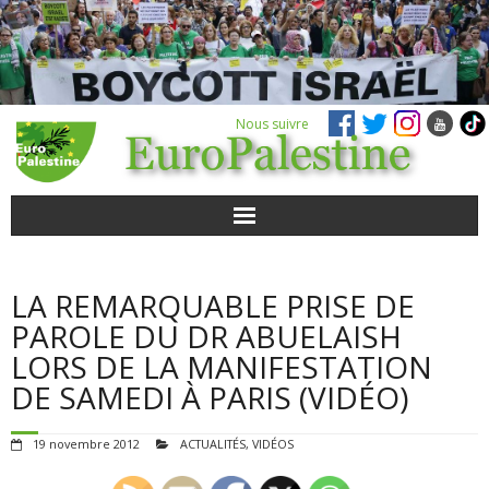
Nous suivre
ACTUALITÉS
LA REMARQUABLE PRISE DE
POUR AGIR
PAROLE DU DR ABUELAISH
LORS DE LA MANIFESTATION
AGENDA
DE SAMEDI À PARIS (VIDÉO)
VIDÉOS
19 novembre 2012
ACTUALITÉS
,
VIDÉOS
QUI SOMMES-NOUS ?