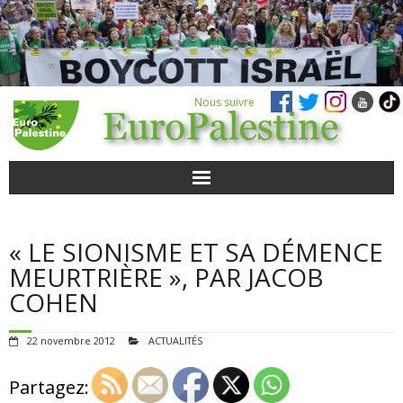
Nous suivre
ACTUALITÉS
« LE SIONISME ET SA DÉMENCE
POUR AGIR
MEURTRIÈRE », PAR JACOB
COHEN
AGENDA
22 novembre 2012
ACTUALITÉS
VIDÉOS
Partagez:
QUI SOMMES-NOUS ?