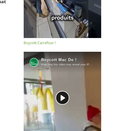
hat
Boycott Carrefour !