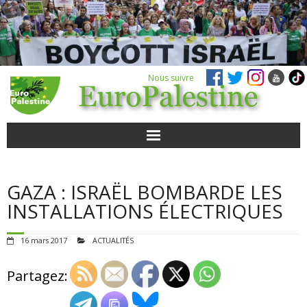
Nous suivre
ACTUALITÉS
GAZA : ISRAËL BOMBARDE LES
POUR AGIR
INSTALLATIONS ÉLECTRIQUES
AGENDA
16 mars 2017
ACTUALITÉS
VIDÉOS
Partagez:
QUI SOMMES-NOUS ?