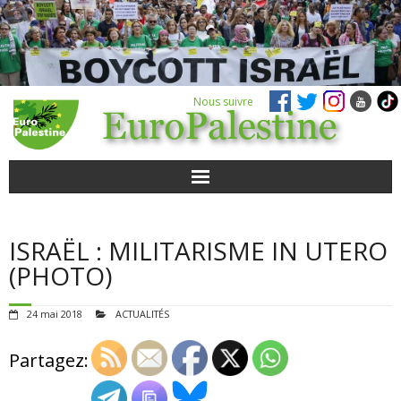
Nous suivre
ACTUALITÉS
ISRAËL : MILITARISME IN UTERO
POUR AGIR
(PHOTO)
AGENDA
24 mai 2018
ACTUALITÉS
VIDÉOS
Partagez:
QUI SOMMES-NOUS ?