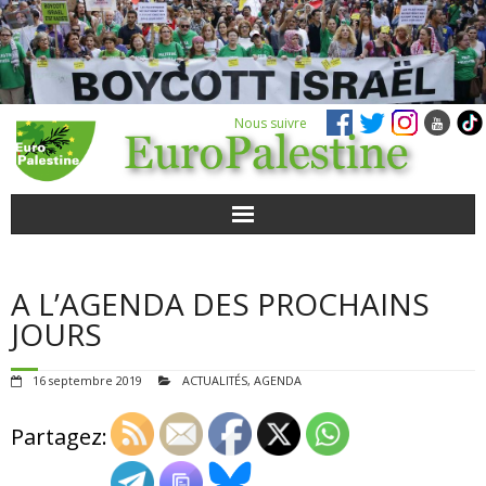
Nous suivre
ACTUALITÉS
A L’AGENDA DES PROCHAINS
POUR AGIR
JOURS
AGENDA
16 septembre 2019
ACTUALITÉS
,
AGENDA
VIDÉOS
Partagez:
QUI SOMMES-NOUS ?