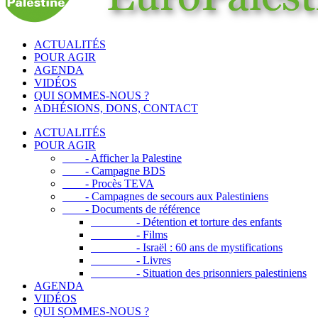
ACTUALITÉS
POUR AGIR
AGENDA
VIDÉOS
QUI SOMMES-NOUS ?
ADHÉSIONS, DONS, CONTACT
ACTUALITÉS
POUR AGIR
- Afficher la Palestine
- Campagne BDS
- Procès TEVA
- Campagnes de secours aux Palestiniens
- Documents de référence
- Détention et torture des enfants
- Films
- Israël : 60 ans de mystifications
- Livres
- Situation des prisonniers palestiniens
AGENDA
VIDÉOS
QUI SOMMES-NOUS ?