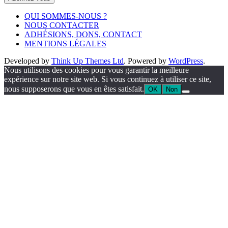
QUI SOMMES-NOUS ?
NOUS CONTACTER
ADHÉSIONS, DONS, CONTACT
MENTIONS LÉGALES
Developed by
Think Up Themes Ltd
. Powered by
WordPress
.
Nous utilisons des cookies pour vous garantir la meilleure
expérience sur notre site web. Si vous continuez à utiliser ce site,
nous supposerons que vous en êtes satisfait.
OK
Non