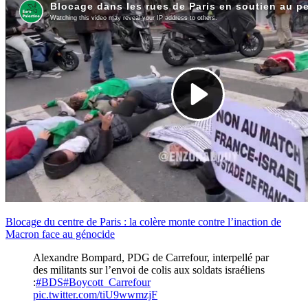
Blocage du centre de Paris : la colère monte contre l’inaction de
Macron face au génocide
Alexandre Bompard, PDG de Carrefour, interpellé par
des militants sur l’envoi de colis aux soldats israéliens
:
#BDS
#Boycott_Carrefour
pic.twitter.com/tiU9wwmzjF