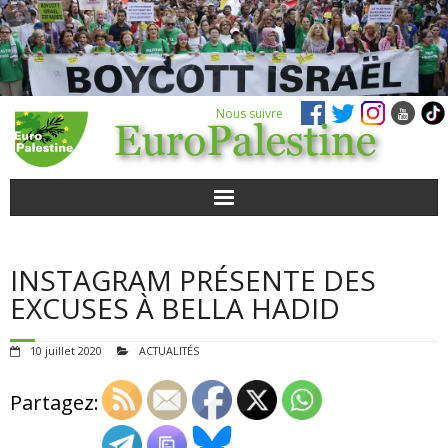
Nous suivre
ACTUALITÉS
INSTAGRAM PRÉSENTE DES
POUR AGIR
EXCUSES À BELLA HADID
AGENDA
10 juillet 2020
ACTUALITÉS
VIDÉOS
Partagez:
QUI SOMMES-NOUS ?