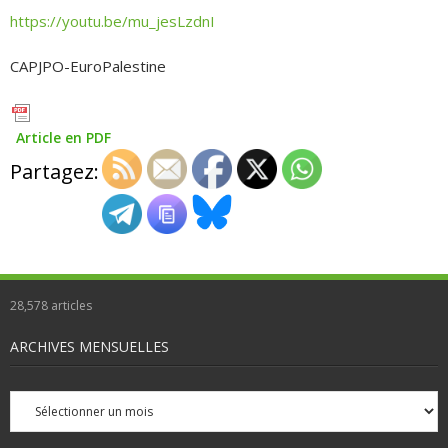
https://youtu.be/mu_jesLzdnI
CAPJPO-EuroPalestine
Article en PDF
Partagez:
28,578
articles
ARCHIVES MENSUELLES
Archives
mensuelles