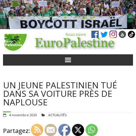
Nous suivre
ACTUALITÉS
UN JEUNE PALESTINIEN TUÉ
POUR AGIR
DANS SA VOITURE PRÈS DE
NAPLOUSE
AGENDA
4 novembre 2020
ACTUALITÉS
VIDÉOS
Partagez:
QUI SOMMES-NOUS ?